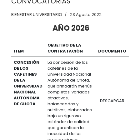
CONVOCATORIAS
BIENESTAR UNIVERSITARIO
23 Agosto 2022
AÑO 2026
OBJETIVO DE LA
ITEM
CONTRATACIÓN
DOCUMENTO
CONCESIÓN
La concesión de los
DE LOS
cafetines de la
CAFETINES
Universidad Nacional
DE LA
Autónoma de Chota,
UNIVERSIDAD
que brindarán menús
NACIONAL
completos, variados,
AUTÓNOMA
atractivos,
DESCARGAR
DE CHOTA
balanceados y
nutritivos, elaborados
bajo un riguroso
estándar de calidad
que garanticen la
inocuidad de las
preparaciones.