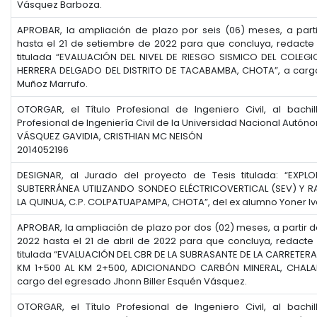
Vásquez Barboza.
APROBAR, la ampliación de plazo por seis (06) meses, a part
hasta el 21 de setiembre de 2022 para que concluya, redacte y
titulada “EVALUACIÓN DEL NIVEL DE RIESGO SISMICO DEL COLEG
HERRERA DELGADO DEL DISTRITO DE TACABAMBA, CHOTA”, a cargo
Muñoz Marrufo.
OTORGAR, el Título Profesional de Ingeniero Civil, al bachi
Profesional de Ingeniería Civil de la Universidad Nacional Autó
VÁSQUEZ GAVIDIA, CRISTHIAN MC NEISÓN
2014052196
DESIGNAR, al Jurado del proyecto de Tesis titulada: “EXP
SUBTERRÁNEA UTILIZANDO SONDEO ELÉCTRICOVERTICAL (SEV) Y RA
LA QUINUA, C.P. COLPATUAPAMPA, CHOTA”, del ex alumno Yoner I
APROBAR, la ampliación de plazo por dos (02) meses, a partir d
2022 hasta el 21 de abril de 2022 para que concluya, redacte y
titulada “EVALUACIÓN DEL CBR DE LA SUBRASANTE DE LA CARRETERA
KM 1+500 AL KM 2+500, ADICIONANDO CARBÓN MINERAL, CHALA
cargo del egresado Jhonn Biller Esquén Vásquez.
OTORGAR, el Título Profesional de Ingeniero Civil, al bachi