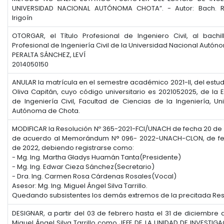
UNIVERSIDAD NACIONAL AUTÓNOMA CHOTA”. - Autor: Bach. R
Irigoín
OTORGAR, el Título Profesional de Ingeniero Civil, al bachi
Profesional de Ingeniería Civil de la Universidad Nacional Autó
PERALTA SÁNCHEZ, LEVÍ
2014050150
ANULAR la matrícula en el semestre académico 2021-II, del estud
Oliva Capitán, cuyo código universitario es 2021052025, de la 
de Ingeniería Civil, Facultad de Ciencias de la Ingeniería, Un
Autónoma de Chota.
MODIFICAR la Resolución Nº 365-2021-FCI/UNACH de fecha 20 de 
de acuerdo al Memorándum N° 096- 2022-UNACH-CLON, de fe
de 2022, debiendo registrarse como:
- Mg. Ing. Martha Gladys Huamán Tanta(Presidente)
- Mg. Ing. Edwar Cieza Sánchez(Secretario)
- Dra. Ing. Carmen Rosa Cárdenas Rosales(Vocal)
Asesor: Mg. Ing. Miguel Ángel Silva Tarrillo.
Quedando subsistentes los demás extremos de la precitada Res
DESIGNAR, a partir del 03 de febrero hasta el 31 de diciembre d
Miguel Ángel Silva Tarrillo como JEFE DE LA UNIDAD DE INVESTIG