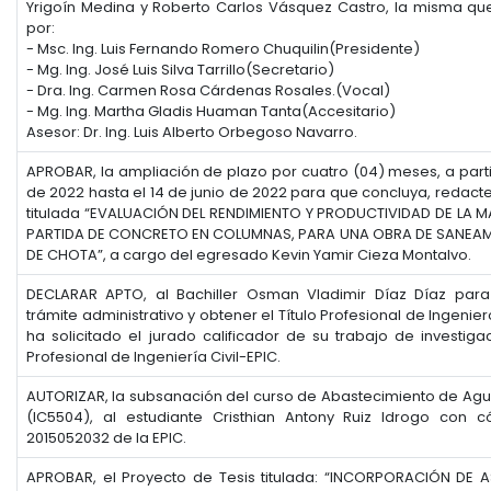
Yrigoín Medina y Roberto Carlos Vásquez Castro, la misma q
por:
- Msc. Ing. Luis Fernando Romero Chuquilin(Presidente)
- Mg. Ing. José Luis Silva Tarrillo(Secretario)
- Dra. Ing. Carmen Rosa Cárdenas Rosales.(Vocal)
- Mg. Ing. Martha Gladis Huaman Tanta(Accesitario)
Asesor: Dr. Ing. Luis Alberto Orbegoso Navarro.
APROBAR, la ampliación de plazo por cuatro (04) meses, a parti
de 2022 hasta el 14 de junio de 2022 para que concluya, redacte 
titulada “EVALUACIÓN DEL RENDIMIENTO Y PRODUCTIVIDAD DE LA 
PARTIDA DE CONCRETO EN COLUMNAS, PARA UNA OBRA DE SANEAMI
DE CHOTA”, a cargo del egresado Kevin Yamir Cieza Montalvo.
DECLARAR APTO, al Bachiller Osman Vladimir Díaz Díaz para
trámite administrativo y obtener el Título Profesional de Ingenier
ha solicitado el jurado calificador de su trabajo de investiga
Profesional de Ingeniería Civil-EPIC.
AUTORIZAR, la subsanación del curso de Abastecimiento de Agua 
(IC5504), al estudiante Cristhian Antony Ruiz Idrogo con có
2015052032 de la EPIC.
APROBAR, el Proyecto de Tesis titulada: “INCORPORACIÓN DE 