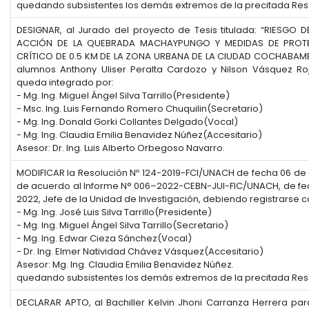
quedando subsistentes los demás extremos de la precitada Res
DESIGNAR, al Jurado del proyecto de Tesis titulada: “RIESGO
ACCIÓN DE LA QUEBRADA MACHAYPUNGO Y MEDIDAS DE PROT
CRÍTICO DE 0.5 KM DE LA ZONA URBANA DE LA CIUDAD COCHABAMBA
alumnos Anthony Uliser Peralta Cardozo y Nilson Vásquez Ro
queda integrado por:
- Mg. Ing. Miguel Ángel Silva Tarrillo(Presidente)
- Msc. Ing. Luis Fernando Romero Chuquilin(Secretario)
- Mg. Ing. Donald Gorki Collantes Delgado(Vocal)
- Mg. Ing. Claudia Emilia Benavidez Núñez(Accesitario)
Asesor: Dr. Ing. Luis Alberto Orbegoso Navarro.
MODIFICAR la Resolución Nº 124-2019-FCI/UNACH de fecha 06 de 
de acuerdo al Informe N° 006–2022-CEBN-JUI-FIC/UNACH, de fe
2022, Jefe de la Unidad de Investigación, debiendo registrarse 
- Mg. Ing. José Luis Silva Tarrillo(Presidente)
- Mg. Ing. Miguel Ángel Silva Tarrillo(Secretario)
- Mg. Ing. Edwar Cieza Sánchez(Vocal)
- Dr. Ing. Elmer Natividad Chávez Vásquez(Accesitario)
Asesor: Mg. Ing. Claudia Emilia Benavidez Núñez.
quedando subsistentes los demás extremos de la precitada Res
DECLARAR APTO, al Bachiller Kelvin Jhoni Carranza Herrera par