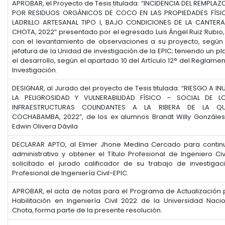
APROBAR, el Proyecto de Tesis titulada: “INCIDENCIA DEL REMPLA
POR RESIDUOS ORGÁNICOS DE COCO EN LAS PROPIEDADES FÍSI
LADRILLO ARTESANAL TIPO I, BAJO CONDICIONES DE LA CANTERA 
CHOTA, 2022” presentado por el egresado Luis Ángel Ruiz Rubio,
con el levantamiento de observaciones a su proyecto, según 
jefatura de la Unidad de investigación de la EPIC; teniendo un p
el desarrollo, según el apartado 10 del Artículo 12° del Reglame
Investigación.
DESIGNAR, al Jurado del proyecto de Tesis titulada: “RIESGO A 
LA PELIGROSIDAD Y VULNERABILIDAD FÍSICO – SOCIAL DE 
INFRAESTRUCTURAS COLINDANTES A LA RIBERA DE LA QU
COCHABAMBA, 2022”, de los ex alumnos Brandt Willy Gonzáles
Edwin Olivera Dávila
DECLARAR APTO, al Elmer Jhone Medina Cercado para continu
administrativo y obtener el Título Profesional de Ingeniero Ci
solicitado el jurado calificador de su trabajo de investiga
Profesional de Ingeniería Civil-EPIC.
APROBAR, el acta de notas para el Programa de Actualización
Habilitación en Ingeniería Civil 2022 de la Universidad Na
Chota, forma parte de la presente resolución.