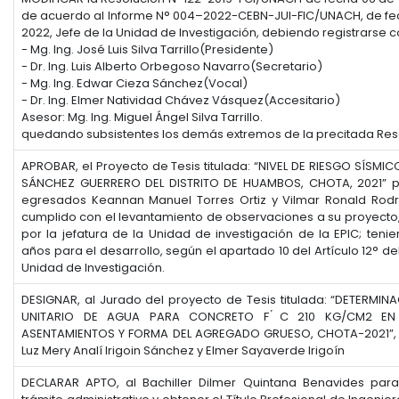
de acuerdo al Informe N° 004–2022-CEBN-JUI-FIC/UNACH, de fe
2022, Jefe de la Unidad de Investigación, debiendo registrarse 
- Mg. Ing. José Luis Silva Tarrillo(Presidente)
- Dr. Ing. Luis Alberto Orbegoso Navarro(Secretario)
- Mg. Ing. Edwar Cieza Sánchez(Vocal)
- Dr. Ing. Elmer Natividad Chávez Vásquez(Accesitario)
Asesor: Mg. Ing. Miguel Ángel Silva Tarrillo.
quedando subsistentes los demás extremos de la precitada Res
APROBAR, el Proyecto de Tesis titulada: “NIVEL DE RIESGO SÍSMICO 
SÁNCHEZ GUERRERO DEL DISTRITO DE HUAMBOS, CHOTA, 2021” p
egresados Keannan Manuel Torres Ortiz y Vilmar Ronald Rodri
cumplido con el levantamiento de observaciones a su proyecto,
por la jefatura de la Unidad de investigación de la EPIC; teni
años para el desarrollo, según el apartado 10 del Artículo 12° d
Unidad de Investigación.
DESIGNAR, al Jurado del proyecto de Tesis titulada: “DETERMI
UNITARIO DE AGUA PARA CONCRETO F ́C 210 KG/CM2 EN
ASENTAMIENTOS Y FORMA DEL AGREGADO GRUESO, CHOTA-2021”, 
Luz Mery Analí Irigoin Sánchez y Elmer Sayaverde Irigoín
DECLARAR APTO, al Bachiller Dilmer Quintana Benavides para