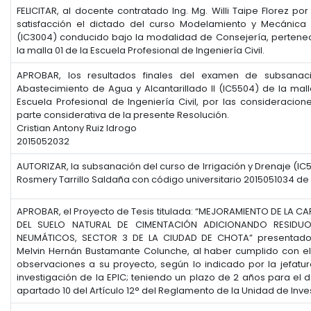
FELICITAR, al docente contratado Ing. Mg. Willi Taipe Florez p
satisfacción el dictado del curso Modelamiento y Mecánica 
(IC3004) conducido bajo la modalidad de Consejería, perteneci
la malla 01 de la Escuela Profesional de Ingeniería Civil.
APROBAR, los resultados finales del examen de subsanac
Abastecimiento de Agua y Alcantarillado II (IC5504) de la malla
Escuela Profesional de Ingeniería Civil, por las consideracion
parte considerativa de la presente Resolución.
Cristian Antony Ruiz Idrogo
2015052032
AUTORIZAR, la subsanación del curso de Irrigación y Drenaje (IC5
Rosmery Tarrillo Saldaña con código universitario 2015051034 de 
APROBAR, el Proyecto de Tesis titulada: “MEJORAMIENTO DE LA 
DEL SUELO NATURAL DE CIMENTACIÓN ADICIONANDO RESIDU
NEUMÁTICOS, SECTOR 3 DE LA CIUDAD DE CHOTA” presentado
Melvin Hernán Bustamante Colunche, al haber cumplido con e
observaciones a su proyecto, según lo indicado por la jefatu
investigación de la EPIC; teniendo un plazo de 2 años para el d
apartado 10 del Artículo 12° del Reglamento de la Unidad de Inve