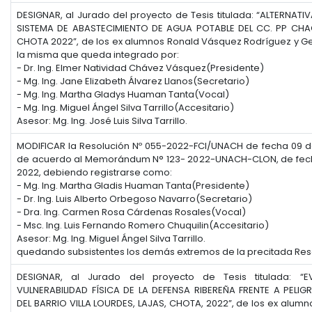
DESIGNAR, al Jurado del proyecto de Tesis titulada: “ALTERNATI
SISTEMA DE ABASTECIMIENTO DE AGUA POTABLE DEL CC. PP CH
CHOTA 2022”, de los ex alumnos Ronald Vásquez Rodríguez y Ge
la misma que queda integrado por:
- Dr. Ing. Elmer Natividad Chávez Vásquez(Presidente)
- Mg. Ing. Jane Elizabeth Álvarez Llanos(Secretario)
- Mg. Ing. Martha Gladys Huaman Tanta(Vocal)
- Mg. Ing. Miguel Ángel Silva Tarrillo(Accesitario)
Asesor: Mg. Ing. José Luis Silva Tarrillo.
MODIFICAR la Resolución Nº 055-2022-FCI/UNACH de fecha 09 d
de acuerdo al Memorándum N° 123- 2022-UNACH-CLON, de fec
2022, debiendo registrarse como:
- Mg. Ing. Martha Gladis Huaman Tanta(Presidente)
- Dr. Ing. Luis Alberto Orbegoso Navarro(Secretario)
- Dra. Ing. Carmen Rosa Cárdenas Rosales(Vocal)
- Msc. Ing. Luis Fernando Romero Chuquilin(Accesitario)
Asesor: Mg. Ing. Miguel Ángel Silva Tarrillo.
quedando subsistentes los demás extremos de la precitada Res
DESIGNAR, al Jurado del proyecto de Tesis titulada: “
VULNERABILIDAD FÍSICA DE LA DEFENSA RIBEREÑA FRENTE A PELI
DEL BARRIO VILLA LOURDES, LAJAS, CHOTA, 2022”, de los ex alumn