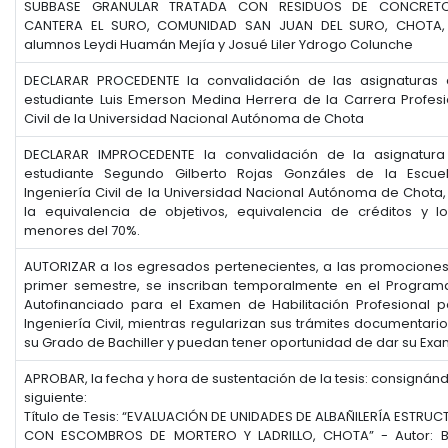
SUBBASE GRANULAR TRATADA CON RESIDUOS DE CONCRETO
CANTERA EL SURO, COMUNIDAD SAN JUAN DEL SURO, CHOTA, 2
alumnos Leydi Huamán Mejía y Josué Liler Ydrogo Colunche
DECLARAR PROCEDENTE la convalidación de las asignaturas
estudiante Luis Emerson Medina Herrera de la Carrera Profesi
Civil de la Universidad Nacional Autónoma de Chota
DECLARAR IMPROCEDENTE la convalidación de la asignatura 
estudiante Segundo Gilberto Rojas Gonzáles de la Escuel
Ingeniería Civil de la Universidad Nacional Autónoma de Chota,
la equivalencia de objetivos, equivalencia de créditos y l
menores del 70%.
AUTORIZAR a los egresados pertenecientes, a las promociones
primer semestre, se inscriban temporalmente en el Programa
Autofinanciado para el Examen de Habilitación Profesional 
Ingeniería Civil, mientras regularizan sus trámites documentari
su Grado de Bachiller y puedan tener oportunidad de dar su Exa
APROBAR, la fecha y hora de sustentación de la tesis: consignán
siguiente:
Título de Tesis: “EVALUACIÓN DE UNIDADES DE ALBAÑILERÍA ESTRU
CON ESCOMBROS DE MORTERO Y LADRILLO, CHOTA” - Autor: B