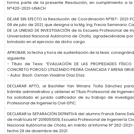
forma parte de la presente Resolución, en cumplimiento a l
N°420-2021-UNACH
DEJAR SIN EFECTO la Resolución de Coordinación N°197- 2021-
08 de julio de 2021, que designa a la Mg. Ing. Frecia Seminario C
DE LA UNIDAD DE INVESTIGACIÓN de la Escuela Profesional de Ing
Universidad Nacional Autónoma de Chota, agradeciéndole por s
brindado en el ejercicio de dicho cargo.
APROBAR, la fecha y hora de sustentación de la tesis: consignán
siguiente:
- Título de Tesis: “EVALUACIÓN DE LAS PROPIEDADES FÍSIC
CONCRETO POROSO UTILIZANDO PIEDRA CHANCADA Y ARENA GRUE
- Autor: Bach. Osman Vladimir Díaz Díaz.
DECLARAR APTO, al Bachiller Yan Winans Ticlla Sánchez para
trámite administrativo y obtener el Título Profesional de Ingenier
ha solicitado el jurado calificador de su trabajo de investiga
Profesional de Ingeniería Civil-EPIC.
DECLARAR la SEPARACIÓN DEFINITIVA del alumno Franck Denis Del
de matrícula Nº 2016051009, Escuela Profesional de Ingeniería Civ
Nacional Autónoma de Chota, en mérito al Informe Nº 262-202
fecha 29 de diciembre de 2021.