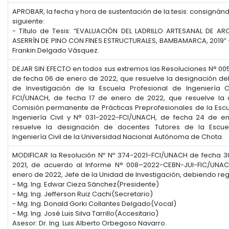
APROBAR, la fecha y hora de sustentación de la tesis: consignán
siguiente:
- Título de Tesis: “EVALUACIÓN DEL LADRILLO ARTESANAL DE A
ASERRÍN DE PINO CON FINES ESTRUCTURALES, BAMBAMARCA, 2019” - 
Frankin Delgado Vásquez.
DEJAR SIN EFECTO en todos sus extremos las Resoluciones N° 0
de fecha 06 de enero de 2022, que resuelve la designación del
de Investigación de la Escuela Profesional de Ingeniería C
FCI/UNACH, de fecha 17 de enero de 2022, que resuelve la 
Comisión permanente de Prácticas Preprofesionales de la Escu
Ingeniería Civil y N° 031-2022-FCI/UNACH, de fecha 24 de e
resuelve la designación de docentes Tutores de la Escue
Ingeniería Civil de la Universidad Nacional Autónoma de Chota.
MODIFICAR la Resolución Nº Nº 374-2021-FCI/UNACH de fecha 
2021, de acuerdo al Informe N° 008–2022-CEBN-JUI-FIC/UNAC
enero de 2022, Jefe de la Unidad de Investigación, debiendo re
- Mg. Ing. Edwar Cieza Sánchez(Presidente)
- Mg. Ing. Jefferson Ruiz Cachi(Secretario)
- Mg. Ing. Donald Gorki Collantes Delgado(Vocal)
- Mg. Ing. José Luis Silva Tarrillo(Accesitario)
Asesor: Dr. Ing. Luis Alberto Orbegoso Navarro.