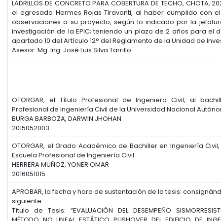
LADRILLOS DE CONCRETO PARA COBERTURA DE TECHO, CHOTA, 202
el egresado Hermes Rojas Tiravanti, al haber cumplido con e
observaciones a su proyecto, según lo indicado por la jefatu
investigación de la EPIC; teniendo un plazo de 2 años para el d
apartado 10 del Artículo 12° del Reglamento de la Unidad de Inve
Asesor: Mg. Ing. José Luis Silva Tarrillo
OTORGAR, el Título Profesional de Ingeniero Civil, al bachi
Profesional de Ingeniería Civil de la Universidad Nacional Autó
BURGA BARBOZA, DARWIN JHOHAN
2015052003
OTORGAR, el Grado Académico de Bachiller en Ingeniería Civil,
Escuela Profesional de Ingeniería Civil:
HERRERA MUÑOZ, YONER OMAR
2016051015
APROBAR, la fecha y hora de sustentación de la tesis: consignán
siguiente:
Título de Tesis: “EVALUACIÓN DEL DESEMPEÑO SISMORRESIST
MÉTODO NO LINEAL ESTÁTICO PUSHOVER DEL EDIFICIO DE INGEN