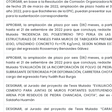
OTORGAR, en base a la Resolución de Comisión Organizadora 
de fecha 25 de marzo de 2022, ampliación de plazo hasta el 3
año 2022, para que Bachilleres de la EPIC, puedan presentar sus
para la sustentación correspondiente.
APROBAR, la ampliación de plazo por seis (06) meses, a part
hasta el 21 de setiembre de 2022 para que concluya, redacte y
titulada “INCIDENCIA DEL POLIESTIRENO TIPO PERLA EN LAS
ESTRUCTURALES DE PANELES PARA MUROS DE TABIQUERÍA PREFA
LEGO, UTILIZANDO CONCRETO Fc=175 Kg/cm2, SEGÚN NORMA E070
cargo del egresado Rossemary Benavides Gálvez.
APROBAR, la ampliación de plazo por seis (06) meses, a part
hasta el 21 de setiembre de 2022 para que concluya, redacte y
titulada “EVALUACIÓN DE LA INCORPORACIÓN DE POLVO DE PIED
SUBRASANTE DETERIORADA POR DEFORMACIÓN, CARRETERA CHOTA
cargo del egresado Fany Yudith Ruiz Burga.
DESIGNAR, al Jurado del proyecto de Tesis titulada: “EVALUAC
CEMENTO PARA JUNTAS DE MUROS PORTANTES SUSTITUYENDO
ARENA POR RESIDUOS DE PIEDRA CHANCADA, CHOTA”, del ex a
Saldaña Huamán
DESIGNAR, al Jurado del proyecto de Tesis titulada: “CARA