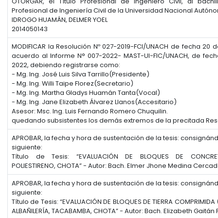
OTORGAR, el Título Profesional de Ingeniero Civil, al bachi
Profesional de Ingeniería Civil de la Universidad Nacional Autó
IDROGO HUAMÁN, DELMER YOEL
2014050143
MODIFICAR la Resolución Nº 027-2019-FCI/UNACH de fecha 20 de
acuerdo al Informe N° 007-2022- MAST-UI-FIC/UNACH, de fec
2022, debiendo registrarse como:
- Mg. Ing. José Luis Silva Tarrillo(Presidente)
- Mg. Ing. Willi Taipe Florez(Secretario)
- Mg. Ing. Martha Gladys Huamán Tanta(Vocal)
- Mg. Ing. Jane Elizabeth Álvarez Llanos(Accesitario)
Asesor: Msc. Ing. Luis Fernando Romero Chuquilin.
quedando subsistentes los demás extremos de la precitada Res
APROBAR, la fecha y hora de sustentación de la tesis: consignán
siguiente:
Título de Tesis: “EVALUACIÓN DE BLOQUES DE CONCR
POLIESTIRENO, CHOTA” - Autor: Bach. Elmer Jhone Medina Cerca
APROBAR, la fecha y hora de sustentación de la tesis: consignán
siguiente:
Título de Tesis: “EVALUACIÓN DE BLOQUES DE TIERRA COMPRIMIDA 
ALBAÑILERÍA, TACABAMBA, CHOTA” - Autor: Bach. Elizabeth Gaitán