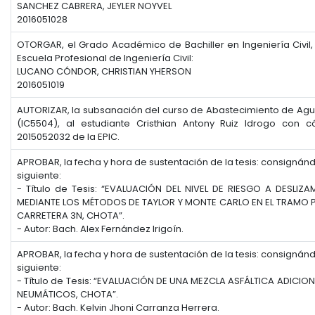
SANCHEZ CABRERA, JEYLER NOYVEL
2016051028
OTORGAR, el Grado Académico de Bachiller en Ingeniería Civil,
Escuela Profesional de Ingeniería Civil:
LUCANO CÓNDOR, CHRISTIAN YHERSON
2016051019
AUTORIZAR, la subsanación del curso de Abastecimiento de Agua 
(IC5504), al estudiante Cristhian Antony Ruiz Idrogo con có
2015052032 de la EPIC.
APROBAR, la fecha y hora de sustentación de la tesis: consignán
siguiente:
- Título de Tesis: “EVALUACIÓN DEL NIVEL DE RIESGO A DESLIZ
MEDIANTE LOS MÉTODOS DE TAYLOR Y MONTE CARLO EN EL TRAMO P
CARRETERA 3N, CHOTA”.
- Autor: Bach. Alex Fernández Irigoín.
APROBAR, la fecha y hora de sustentación de la tesis: consignán
siguiente:
- Título de Tesis: “EVALUACIÓN DE UNA MEZCLA ASFÁLTICA ADICI
NEUMÁTICOS, CHOTA”.
- Autor: Bach. Kelvin Jhoni Carranza Herrera.