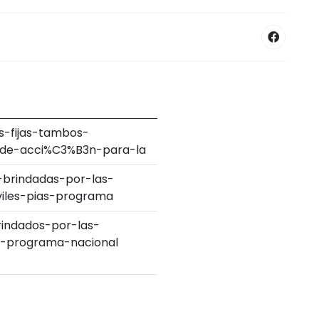
s-fijas-tambos-
-de-acci%C3%B3n-para-la
-brindadas-por-las-
iles-pias-programa
rindados-por-las-
s-programa-nacional