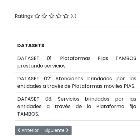
Ratings
(0)
DATASETS
DATASET 01: Plataformas Fijas TAMBOS
prestando servicios.
DATASET 02: Atenciones brindadas por las
entidades a través de Plataformas móviles PIAS.
DATASET 03: Servicios brindados por las
entidades a través de la Plataforma fija
TAMBOS.
Artículo anterior: GESTIÓN DE LA CALIDAD
Artículo siguiente: RED REGIONAL DE UNIVE
Anterior
Siguiente