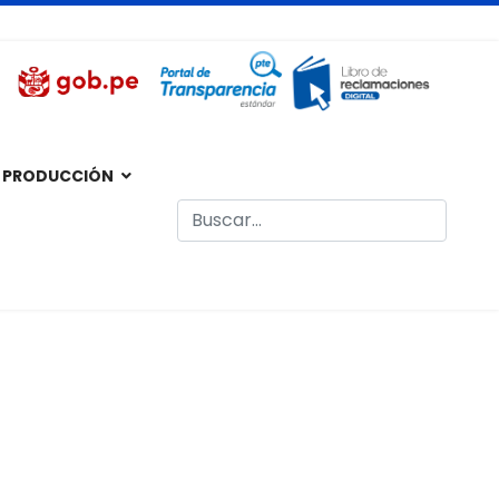
s@unach.edu.pe
Lunes - Viernes de 07:00 am a 03:00 pm
 PRODUCCIÓN
Buscar
Type 2 or more characters for result