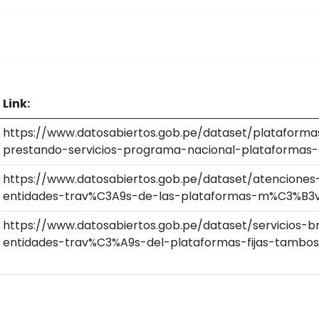
Link:
https://www.datosabiertos.gob.pe/dataset/plataforma
prestando-servicios-programa-nacional-plataformas
https://www.datosabiertos.gob.pe/dataset/atenciones
entidades-trav%C3A9s-de-las-plataformas-m%C3%B3v
https://www.datosabiertos.gob.pe/dataset/servicios-b
entidades-trav%C3%A9s-del-plataformas-fijas-tambo
RSIDADES PROMOTORAS DE LA SALUD