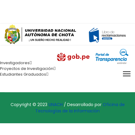
mesadepartes@unach.edu.pe
Lunes - Viernes de 07:00 am a 03:00 pm
Investigadores
Proyectos de Investigación
Estudiantes Graduados
Copyright © 2023
UNACH
/ Desarrollado por
Oficina de
Tecnologías de la Información