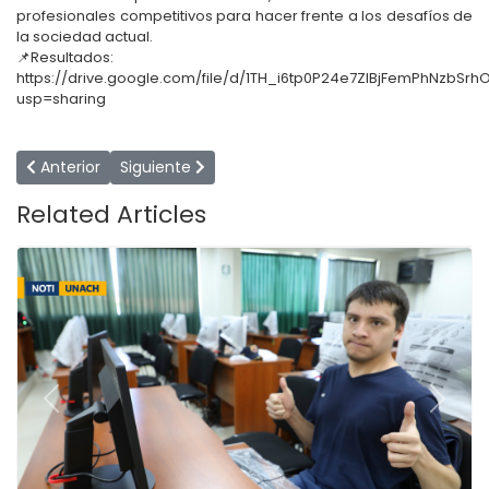
profesionales competitivos para hacer frente a los desafíos de
la sociedad actual.
📌Resultados:
https://drive.google.com/file/d/1TH_i6tp0P24e7ZlBjFemPhNzbSrh
usp=sharing
Artículo anterior: UNACH INICIÓ SEMESTRE ACADÉMICO 2025-I
Artículo siguiente: CON NORMALIDAD SE DESARR
Anterior
Siguiente
Related Articles
Previous
Next