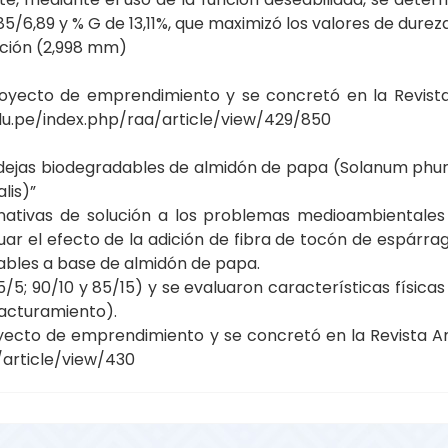
/6,89 y % G de 13,11%, que maximizó los valores de dureza 
ación (2,998 mm)
royecto de emprendimiento y se concretó en la Revist
du.pe/index.php/raa/article/view/429/850
andejas biodegradables de almidón de papa (Solanum phur
lis)”
nativas de solución a los problemas medioambientales o
ar el efecto de la adición de fibra de tocón de espárrag
bles a base de almidón de papa.
(95/5; 90/10 y 85/15) y se evaluaron características físi
fracturamiento).
oyecto de emprendimiento y se concretó en la Revista A
/article/view/430