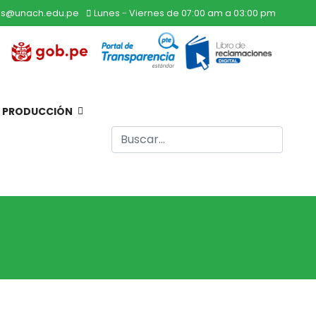
s@unach.edu.pe
Lunes - Viernes de 07:00 am a 03:00 pm
E PRODUCCIÓN
Buscar
Type 2 or more characters for result