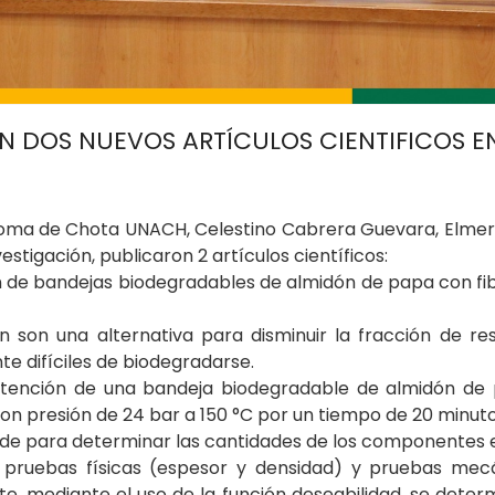
N DOS NUEVOS ARTÍCULOS CIENTIFICOS E
oma de Chota UNACH, Celestino Cabrera Guevara, Elmer Dí
tigación, publicaron 2 artículos científicos:
ón de bandejas biodegradables de almidón de papa con fib
son una alternativa para disminuir la fracción de res
e difíciles de biodegradarse.
obtención de una bandeja biodegradable de almidón de 
on presión de 24 bar a 150 °C por un tiempo de 20 minuto
ide para determinar las cantidades de los componentes 
pruebas físicas (espesor y densidad) y pruebas mecánic
te, mediante el uso de la función deseabilidad, se dete