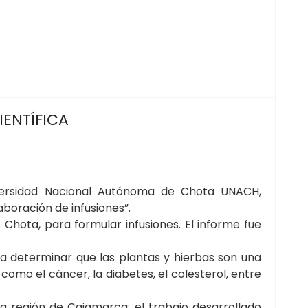
IENTÍFICA
iversidad Nacional Autónoma de Chota UNACH,
elaboración de
infusiones”.
 Chota, para formular infusiones. El informe fue
a determinar que las plantas y hierbas son una
mo el cáncer, la diabetes, el colesterol, entre
a región de Cajamarca; el trabajo desarrollado